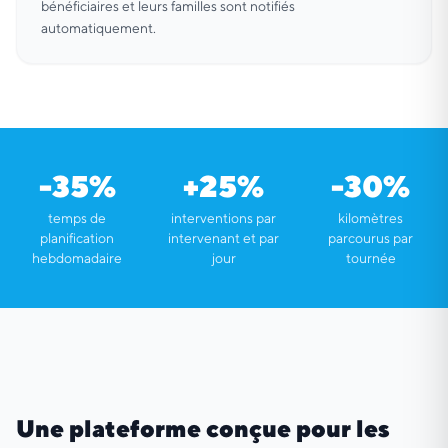
bénéficiaires et leurs familles sont notifiés
automatiquement.
-35%
+25%
-30%
temps de
interventions par
kilomètres
planification
intervenant et par
parcourus par
hebdomadaire
jour
tournée
Une plateforme conçue pour les