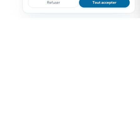
Refuser
Tout accepter
Logiciel de gestion de tournées et planificateur de tournées pour
l'optimisation d'itinéraires de livraison, suivi de tournées en temps
réel et gestion des tournées de livraison.
Logiciel de tournées
Entreprise
Planification de tournées
À propos MapFlow
Solutions sectorielles
L'équipe
Intégrations logiciel
Blog optimisation livraisons
Planificateur gratuit
Carrières
Démo optimisation tournées
Contact